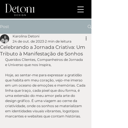
Post
Karolina Detoni
24 de out. de 2023
2 min de leitura
Celebrando a Jornada Criativa: Um
Tributo à Manifestação de Sonhos
Queridos Clientes, Companheiros de Jornada 
e Universo que nos Inspira,
Hoje, ao sentar-me para expressar a gratidão 
que habita em meu coração, vejo-me imerso 
em um oceano de emoções e memórias. Cada 
linha que traço, cada pixel que dou forma, é 
uma extensão do meu amor pela arte do 
design gráfico. É uma viagem ao cerne da 
criatividade, onde os sonhos se materializam 
em identidades visuais vibrantes, logotipos 
marcantes e websites que contam histórias.