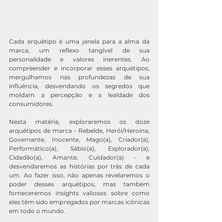
Cada arquétipo é uma janela para a alma da 
marca, um reflexo tangível de sua 
personalidade e valores inerentes. Ao 
compreender e incorporar esses arquétipos, 
mergulhamos nas profundezas de sua 
influência, desvendando os segredos que 
moldam a percepção e a lealdade dos 
consumidores.
Nesta matéria, exploraremos os doze 
arquétipos de marca - Rebelde, Herói/Heroína, 
Governante, Inocente, Mago(a), Criador(a), 
Performático(a), Sábio(a), Explorador(a), 
Cidadão(a), Amante, Cuidador(a) - e 
desvendaremos as histórias por trás de cada 
um. Ao fazer isso, não apenas revelaremos o 
poder desses arquétipos, mas também 
forneceremos insights valiosos sobre como 
eles têm sido empregados por marcas icônicas 
em todo o mundo.