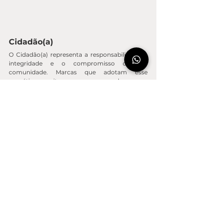
Cidadão(a)
O Cidadão(a) representa a responsabilidade, a 
integridade e o compromisso com a 
comunidade. Marcas que adotam esse 
arquétipo muitas vezes se envolvem em 
causas sociais e buscam impactar 
positivamente a sociedade. Um exemplo 
notável é a TOMS, que doa um par de sapatos a 
uma criança necessitada a cada par comprado.
Amante
O arquétipo do Amante é sobre paixão, 
sensualidade e conexão emocional. Marcas que 