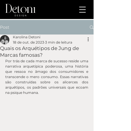
Post
Karolina Detoni
18 de out. de 2023
3 min de leitura
Quais os Arquétipos de Jung de
Marcas famosas?
Por trás de cada marca de sucesso reside uma 
narrativa arquetípica poderosa, uma história 
que ressoa no âmago dos consumidores e 
transcende o mero consumo. Essas narrativas 
são construídas sobre os alicerces dos 
arquétipos, os padrões universais que ecoam 
na psique humana.